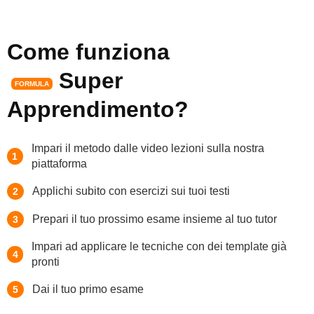
Come funziona
Super
FORMULA
Apprendimento
?
Impari il metodo dalle video lezioni sulla nostra
1
piattaforma
Applichi subito con esercizi sui tuoi testi
2
Prepari il tuo prossimo esame insieme al tuo tutor
3
Impari ad applicare le tecniche con dei template già
4
pronti
Dai il tuo primo esame
5